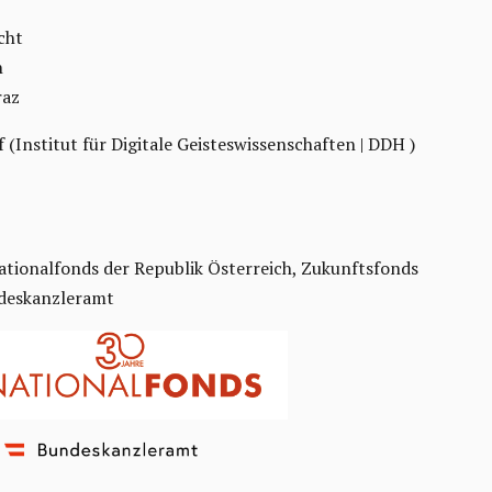
cht
n
raz
f (Institut für Digitale Geisteswissenschaften | DDH )
ationalfonds der Republik Österreich, Zukunftsfonds
ndeskanzleramt